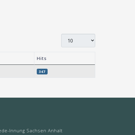
Display #
Hits
347
ede-Innung Sachsen Anhalt