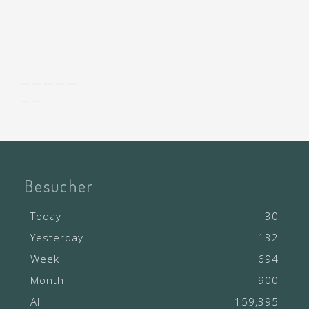
Besucher
Today
30
Yesterday
132
Week
694
Month
900
All
159,395