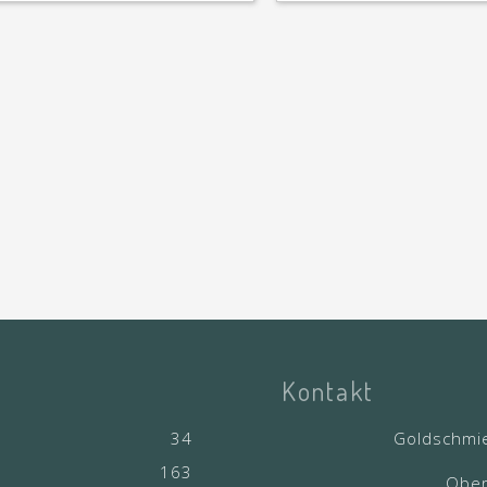
Kontakt
34
Goldschmi
163
Ober