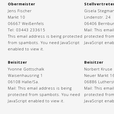
Obermeister
Stellvertrete
Jens Fischer
Gisela Stegma
Markt 10
Lindenstr. 24
06667 Weißenfels
06406 Bernbu
Tel: 03443 233615
Mail:
This emai
This email address is being protected
protected fro
from spambots. You need JavaScript
JavaScript enab
enabled to view it.
Beisitzer
Beisitzer
Yvonne Gottschalk
Norbert Kruse
Waisenhausring 1
Neuer Markt 1
06108 Halle/Sa.
06886 Luthers
Mail:
This email address is being
Mail:
This emai
protected from spambots. You need
protected fro
JavaScript enabled to view it.
JavaScript enab