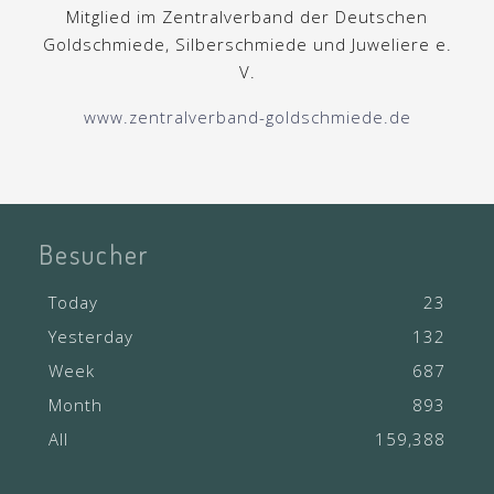
Mitglied im Zentralverband der Deutschen
Goldschmiede, Silberschmiede und Juweliere e.
V.
www.zentralverband-goldschmiede.de
Besucher
Today
23
Yesterday
132
Week
687
Month
893
All
159,388