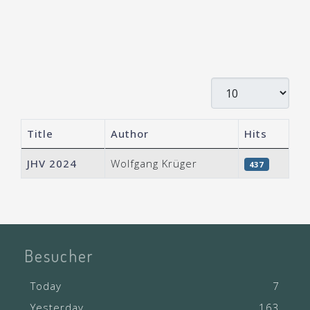
Display #
Title
Author
Hits
Articles
JHV 2024
Wolfgang Krüger
437
Besucher
Today
7
Yesterday
163