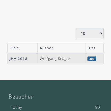
Display #
Title
Author
Hits
Articles
JHV 2018
Wolfgang Krüger
403
Besucher
Today
90