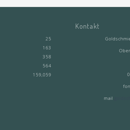
Kontakt
25
Goldschmi
163
Ober
358
564
0
159,059
fo
mail
goldsc