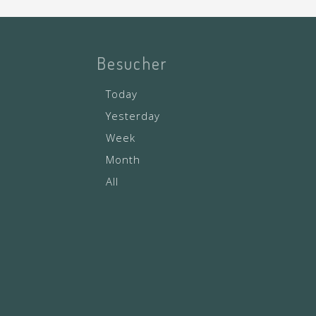
Besucher
Today
Yesterday
Week
Month
All