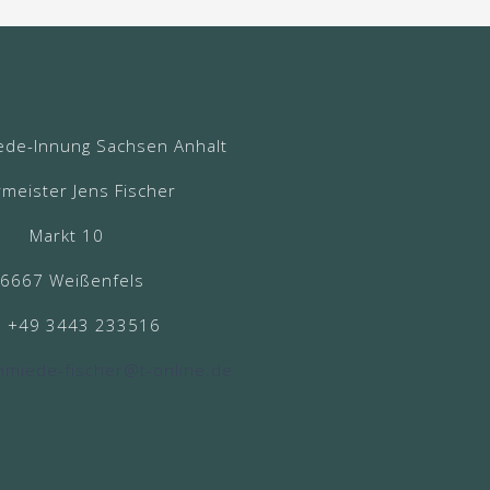
ede-Innung Sachsen Anhalt
meister Jens Fischer
Markt 10
6667 Weißenfels
n +49 3443 233516
hmiede-fischer@t-online.de