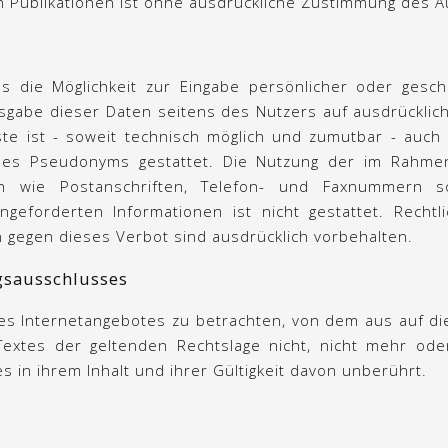
 Publikationen ist ohne ausdrückliche Zustimmung des Au
s die Möglichkeit zur Eingabe persönlicher oder gesch
eisgabe dieser Daten seitens des Nutzers auf ausdrücklich
te ist - soweit technisch möglich und zumutbar - auc
nes Pseudonyms gestattet. Die Nutzung der im Rahme
ten wie Postanschriften, Telefon- und Faxnummern s
geforderten Informationen ist nicht gestattet. Recht
gegen dieses Verbot sind ausdrücklich vorbehalten.
gsausschlusses
 des Internetangebotes zu betrachten, von dem aus auf di
extes der geltenden Rechtslage nicht, nicht mehr oder 
s in ihrem Inhalt und ihrer Gültigkeit davon unberührt.