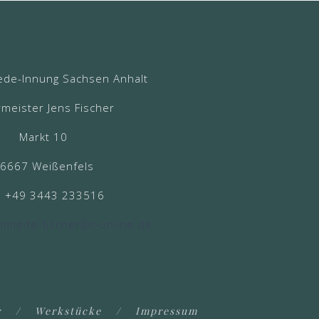
ede-Innung Sachsen Anhalt
meister Jens Fischer
Markt 10
6667 Weißenfels
n +49 3443 233516
hmiede-fischer@t-online.de
r
Werkstücke
Impressum