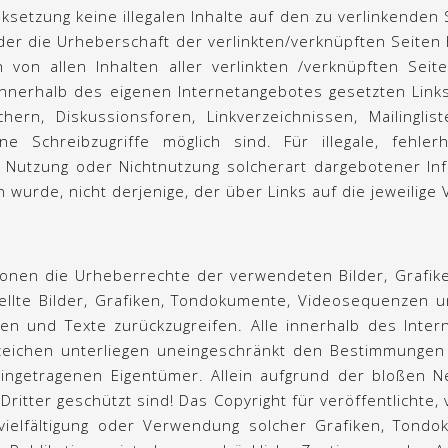
ksetzung keine illegalen Inhalte auf den zu verlinkenden
der die Urheberschaft der verlinkten/verknüpften Seiten 
ch von allen Inhalten aller verlinkten /verknüpften Sei
le innerhalb des eigenen Internetangebotes gesetzten Lin
hern, Diskussionsforen, Linkverzeichnissen, Mailingl
e Schreibzugriffe möglich sind. Für illegale, fehler
Nutzung oder Nichtnutzung solcherart dargebotener Inf
wurde, nicht derjenige, der über Links auf die jeweilige V
kationen die Urheberrechte der verwendeten Bilder, Gra
ellte Bilder, Grafiken, Tondokumente, Videosequenzen u
n und Texte zurückzugreifen. Alle innerhalb des Inte
eichen unterliegen uneingeschränkt den Bestimmungen 
ingetragenen Eigentümer. Allein aufgrund der bloßen N
itter geschützt sind! Das Copyright für veröffentlichte, 
rvielfältigung oder Verwendung solcher Grafiken, Ton