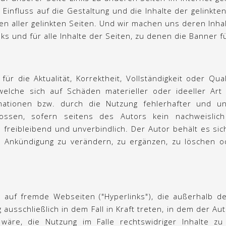
 Einfluss auf die Gestaltung und die Inhalte der gelinkt
en aller gelinkten Seiten. Und wir machen uns deren Inhalt
ks und für alle Inhalte der Seiten, zu denen die Banner f
r die Aktualität, Korrektheit, Vollständigkeit oder Qual
elche sich auf Schäden materieller oder ideeller Art
ationen bzw. durch die Nutzung fehlerhafter und unv
lossen, sofern seitens des Autors kein nachweislich 
 freibleibend und unverbindlich. Der Autor behält es sic
Ankündigung zu verändern, zu ergänzen, zu löschen ode
n auf fremde Webseiten ("Hyperlinks"), die außerhalb 
 ausschließlich in dem Fall in Kraft treten, in dem der A
äre, die Nutzung im Falle rechtswidriger Inhalte zu 