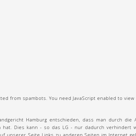
cted from spambots. You need JavaScript enabled to view i
andgericht Hamburg entschieden, dass man durch die A
en hat. Dies kann - so das LG - nur dadurch verhindert
uf unserer Seite Links zu anderen Seiten im Internet gele