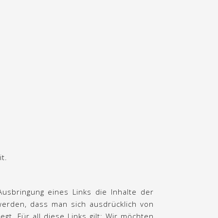
t.
usbringung eines Links die Inhalte der
 werden, dass man sich ausdrücklich von
gt. Für all diese Links gilt: Wir möchten