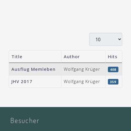
Display #
Title
Author
Hits
Articles
Ausflug Memleben
Wolfgang Krüger
408
JHV 2017
Wolfgang Krüger
359
Besucher