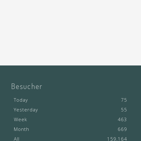
Besucher
Today
75
Yesterday
55
Week
463
Month
669
All
159,164